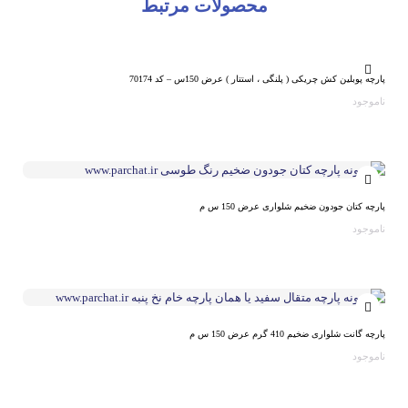
محصولات مرتبط
پارچه پوبلین کش چریکی ( پلنگی ، استتار ) عرض 150س – کد 70174
ناموجود
پارچه کتان جودون ضخیم شلواری عرض 150 س م
ناموجود
پارچه گانت شلواری ضخیم 410 گرم عرض 150 س م
ناموجود