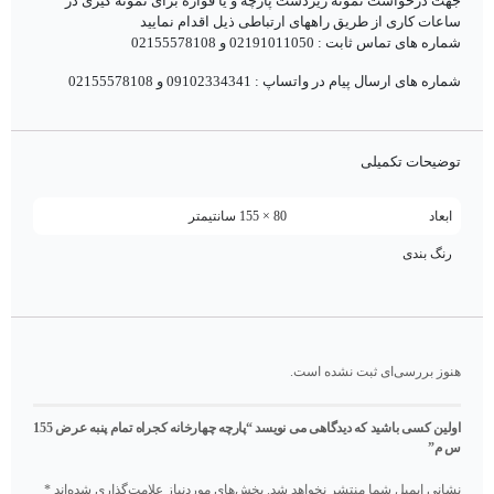
جهت درخواست نمونه زیردست پارچه و یا قواره برای نمونه گیری در
ساعات کاری از طریق راههای ارتباطی ذیل اقدام نمایید
شماره های تماس ثابت : 02191011050 و 02155578108
شماره های ارسال پیام در واتساپ : 09102334341 و 02155578108
توضیحات تکمیلی
ابعاد
80 × 155 سانتیمتر
رنگ بندی
هنوز بررسی‌ای ثبت نشده است.
اولین کسی باشید که دیدگاهی می نویسد “پارچه چهارخانه کجراه تمام پنبه عرض 155
س م”
نشانی ایمیل شما منتشر نخواهد شد.
بخش‌های موردنیاز علامت‌گذاری شده‌اند
*