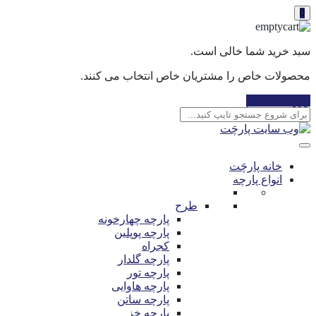
0
سبد خرید شما خالی است.
محصولات خاص را مشتریان خاص انتخاب می کنند.
ورود / ثبت نام
خانه پارچَت
انواع پارچه
طرح
پارچه چهارخونه
پارچه پوپلین
کجراه
پارچه گلدار
پارچه تور
پارچه هاوایی
پارچه ساتن
پارچه خز