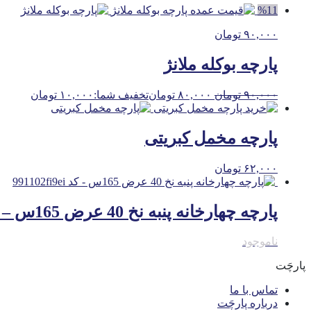
%11
۹۰,۰۰۰
تومان
پارچه بوکله ملانژ
۹۰,۰۰۰
تومان
۸۰,۰۰۰
تومان
تخفیف شما:
۱۰,۰۰۰
تومان
پارچه مخمل کبریتی
۶۲,۰۰۰
تومان
پارچه چهارخانه پنبه نخ 40 عرض 165س – کد 991102fi9ei
ناموجود
پارچَت
تماس با ما
درباره پارچَت