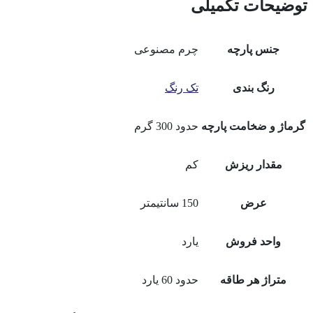
توضیحات تکمیلی
جنس پارچه
چرم مصنوعی
رنگ بندی
تک رنگ
گرماژ و ضخامت پارچه
حدود 300 گرم
مقدار ریزش
کم
عرض
150 سانتیمتر
واحد فروش
یارد
متراژ هر طاقه
حدود 60 یارد