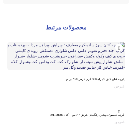
محصولات مرتبط
پارچه کتان کش کجراه 360 گرم عرض 150 س م
ناموجود
پارچه جیسون دوشین رنگبندی عرض 147س – کد 99110thot01
ناموجود