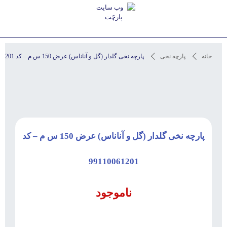
استعلام آخرین قیمت و مشاوره
خانه
پارچه نخی
پارچه نخی گلدار (گل و آناناس) عرض 150 س م – کد 99110061201
پارچه نخی گلدار (گل و آناناس) عرض 150 س م – کد
99110061201
ناموجود