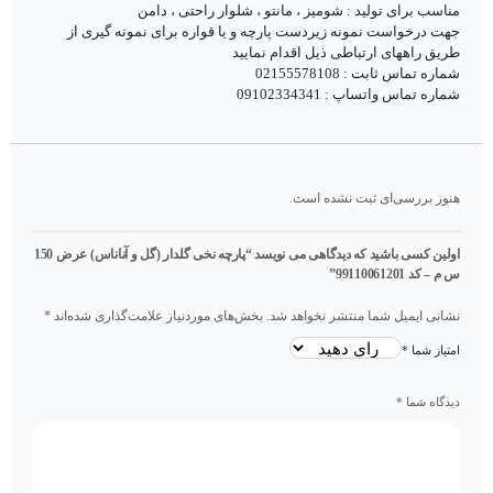
مناسب برای تولید : شومیز ، مانتو ، شلوار راحتی ، دامن
جهت درخواست نمونه زیردست پارچه و یا قواره برای نمونه گیری از
طریق راههای ارتباطی ذیل اقدام نمایید
شماره تماس ثابت : 02155578108
شماره تماس واتساپ : 09102334341
هنوز بررسی‌ای ثبت نشده است.
اولین کسی باشید که دیدگاهی می نویسد “پارچه نخی گلدار (گل و آناناس) عرض 150
س م – کد 99110061201”
نشانی ایمیل شما منتشر نخواهد شد.
بخش‌های موردنیاز علامت‌گذاری شده‌اند
*
امتیاز شما
*
دیدگاه شما
*