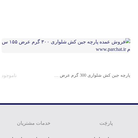
پارچه جین کش شلواری 300 گرم عرض 155 س م
ناموجود
پارچَت
خدمات مشتریان