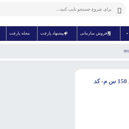
فروش سازمانی
پیشنهاد پارچَت
مجله پارچَت
پارچه نخی گلدار (برگ و گل) عرض 150 س م- کد