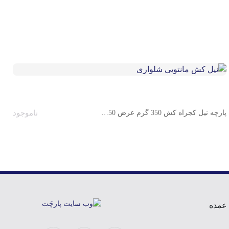
پارچه نیل کجراه کش 350 گرم عرض 150 س م
ناموجود
 عمده