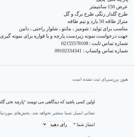
عرض 150 سانتیمتر
طرح گلدار رنگی طرح برگ و گل
متراژ طاقه 50 یارد و نیم طاقه
مناسب برای تولید : شومیز ، مانتو ، شلوار راحتی ، دامن
جهت درخواست نمونه زیردست پارچه و یا قواره برای نمونه گیری از
شماره تماس ثابت : 02155578108
شماره تماس واتساپ : 09102334341
هنوز بررسی‌ای ثبت نشده است.
اولین کسی باشید که دیدگاهی می نویسد “پارچه نخی گلدار (برگ و گل) عرض
نشانی ایمیل شما منتشر نخواهد شد.
بخش‌های موردنیاز
امتیاز شما
*