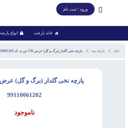
ورود / ثبت نام
خانه پارچَت
انواع پارچه
خانه
پارچه پنبه
پارچه نخی گلدار (برگ و گل) عرض 150 س م- کد 99110061202
99110061202
ناموجود