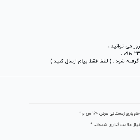
ز می توانید ،
رفته شود . ( لطفا فقط پیام ارسال کنید )
ری زمستانی عرض 160 س م”
از علامت‌گذاری شده‌اند
*