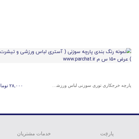
پارچه خرجکاری توری سوزنی لباس ورزشی عرض 150 س م
۲۸,۰۰۰
توما
پارچَت
خدمات مشتریان