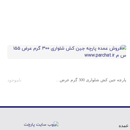
پارچه جین کش شلواری 300 گرم عرض 155 س م
ناموجود
 عمده