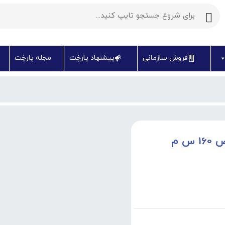
فروش سازمانی
پیشنهاد پارچَت
مجله پارچَت
س م