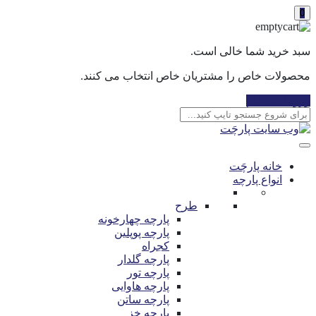
0
سبد خرید شما خالی است.
محصولات خاص را مشتریان خاص انتخاب می کنند.
ورود / ثبت نام
خانه پارچَت
انواع پارچه
طرح
پارچه چهارخونه
پارچه پوپلین
کجراه
پارچه گلدار
پارچه تور
پارچه هاوایی
پارچه ساتن
پارچه خز