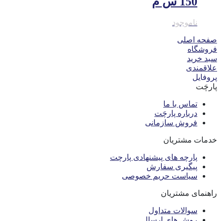
150 س م
ناموجود
صفحه اصلی
فروشگاه
سبد خرید
علاقمندی
پروفایل
پارچَت
تماس با ما
درباره پارچَت
فروش سازمانی
خدمات مشتریان
پارچه های پیشنهادی پارچت
پیگیری سفارش
سیاست حریم خصوصی
راهنمای مشتریان
سوالات متداول
روش های ارسال