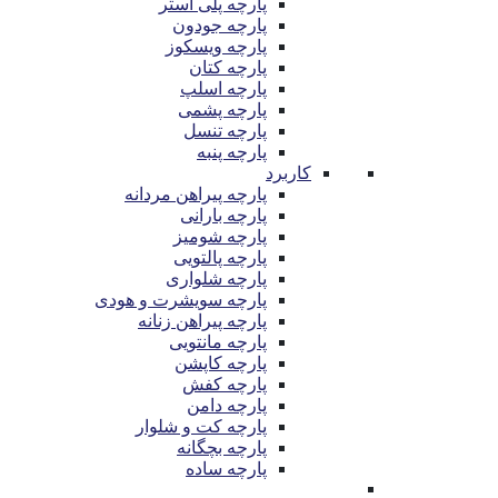
پارچه پلی استر
پارچه جودون
پارچه ویسکوز
پارچه کتان
پارچه اسلپ
پارچه پشمی
پارچه تنسل
پارچه پنبه
کاربرد
پارچه پیراهن مردانه
پارچه بارانی
پارچه شومیز
پارچه پالتویی
پارچه شلواری
پارچه سویشرت و هودی
پارچه پیراهن زنانه
پارچه مانتویی
پارچه کاپشن
پارچه کفش
پارچه دامن
پارچه کت و شلوار
پارچه بچگانه
پارچه ساده