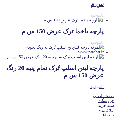
س م
ناموجود
پارچه یاخما ترک عرض 150 س م
ناموجود
پارچه لینن اسلپ تُرک تمام پنبه 20 رنگ
عرض 150 س م
ناموجود
صفحه اصلی
فروشگاه
سبد خرید
علاقمندی
پروفایل