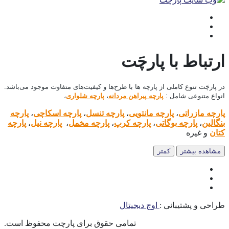
ارتباط با پارچَت
در پارچَت تنوع کاملی از پارچه ها با طرح‌ها و کیفیت‌های متفاوت موجود می‌باشد.
انواع متنوعی شامل :
پارچه پیراهن مردانه
،
پارچه شلواری
،
پارچه مازراتی
،
پارچه مانتویی
،
پارچه تنسل
،
پارچه اسکاچی
،
پارچه
بنگالین
،
پارچه بوگاتی
،
پارچه کرپ
،
پارچه مخمل
،
پارچه نیل
،
پارچه
کتان
و غیره
مشاهده بیشتر
کمتر
طراحی و پشتیبانی :
اوج دیجیتال
.تمامی حقوق برای پارچت محفوظ است