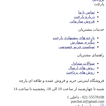
پارچَت
تماس با ما
درباره پارچَت
فروش سازمانی
خدمات مشتریان
پارچه های پیشنهادی پارچت
پیگیری سفارش
سیاست حریم خصوصی
راهنمای مشتریان
سوالات متداول
روش های ارسال
روش های پرداخت
فروشگاه اینترنتی خرید و فروش عمده و طاقه ای پارچه
شنبه تا چهارشنبه از ساعت 10 الی 18، پنجشنبه تا ساعت 14
021-55578108 - داخلی 1
parchat.ir@gmail.com