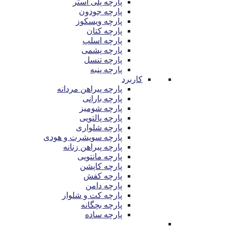
پارچه پلی استر
پارچه جودون
پارچه ویسکوز
پارچه کتان
پارچه اسلپ
پارچه پشمی
پارچه تنسل
پارچه پنبه
کاربرد
پارچه پیراهن مردانه
پارچه بارانی
پارچه شومیز
پارچه پالتویی
پارچه شلواری
پارچه سویشرت و هودی
پارچه پیراهن زنانه
پارچه مانتویی
پارچه کاپشن
پارچه کفش
پارچه دامن
پارچه کت و شلوار
پارچه بچگانه
پارچه ساده