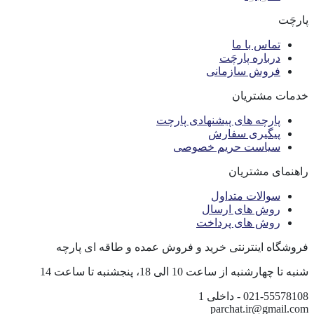
پارچَت
تماس با ما
درباره پارچَت
فروش سازمانی
خدمات مشتریان
پارچه های پیشنهادی پارچت
پیگیری سفارش
سیاست حریم خصوصی
راهنمای مشتریان
سوالات متداول
روش های ارسال
روش های پرداخت
فروشگاه اینترنتی خرید و فروش عمده و طاقه ای پارچه
شنبه تا چهارشنبه از ساعت 10 الی 18، پنجشنبه تا ساعت 14
021-55578108 - داخلی 1
parchat.ir@gmail.com