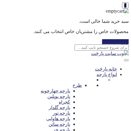
0
سبد خرید شما خالی است.
محصولات خاص را مشتریان خاص انتخاب می کنند.
ورود / ثبت نام
خانه پارچَت
انواع پارچه
طرح
پارچه چهارخونه
پارچه پوپلین
کجراه
پارچه گلدار
پارچه تور
پارچه هاوایی
پارچه ساتن
پارچه خز