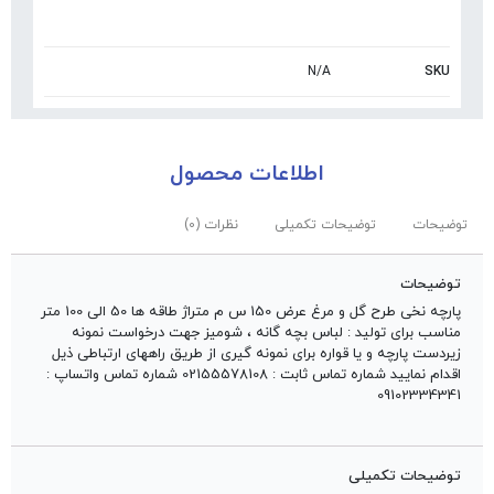
N/A
SKU
اطلاعات محصول
توضیحات
توضیحات تکمیلی
نظرات (0)
توضیحات
پارچه نخی طرح گل و مرغ عرض 150 س م متراژ طاقه ها 50 الی 100 متر
مناسب برای تولید : لباس بچه گانه ، شومیز جهت درخواست نمونه
زیردست پارچه و یا قواره برای نمونه گیری از طریق راههای ارتباطی ذیل
اقدام نمایید شماره تماس ثابت : 02155578108 شماره تماس واتساپ :
09102334341
توضیحات تکمیلی