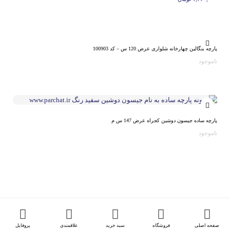
پارچه بنگالین چهارخانه شلواری عرض 120 س – کد 100903
ناموجود
پارچه ساده جیسون دوشین کجراه عرض 147 س م
ناموجود
صفحه اصلی
فروشگاه
سبد خرید
علاقمندی
پروفایل