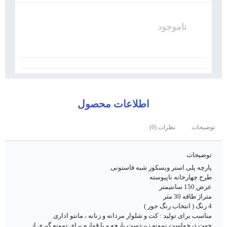
ناموجود
اطلاعات محصول
توضیحات
نظرات (0)
توضیحات
پارچه پلی استر ویسکوز شبه فاستونی
طرح چهارخانه ناپیوسته
عرض 150 سانتیمتر
متراژ طاقه 30 متر
4 رنگ ( انتخاب رنگ جور )
مناسب برای تولید : کت و شلوار مردانه و زنانه ، مانتو اداری
جهت درخواست نمونه زیردست پارچه و یا قواره برای نمونه گیری از