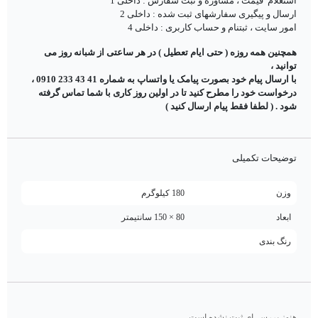
استعلام قیمت ، مشاوره و ثبت سفارش : داخلی 1
ارسال و پیگیری سفارشهای ثبت شده : داخلی 2
امور سایت ، ثبتنام و حساب کاربری : داخلی 4
همچنین همه روزه ( حتی ایام تعطیل ) در هر ساعتی از شبانه روز می
توانید ،
با ارسال پیام خود بصورت پیامک یا واتساپ به شماره 41 43 233 0910 ،
درخواست خود را مطرح کنید تا در اولین روز کاری با شما تماس گرفته
شود . ( لطفا فقط پیام ارسال کنید )
توضیحات تکمیلی
وزن
180 کیلوگرم
ابعاد
80 × 150 سانتیمتر
رنگ بندی
هنوز بررسی‌ای ثبت نشده است.