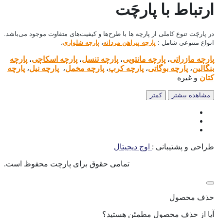
ارتباط با پارچَت
در پارچَت تنوع کاملی از پارچه ها با طرح‌ها و کیفیت‌های متفاوت موجود می‌باشد.
انواع متنوعی شامل :
پارچه پیراهن مردانه
،
پارچه شلواری
،
پارچه مازراتی
،
پارچه مانتویی
،
پارچه تنسل
،
پارچه اسکاچی
،
پارچه
بنگالین
،
پارچه بوگاتی
،
پارچه کرپ
،
پارچه مخمل
،
پارچه نیل
،
پارچه
کتان
و غیره
مشاهده بیشتر
کمتر
طراحی و پشتیبانی :
اوج دیجیتال
.تمامی حقوق برای پارچت محفوظ است
حذف محصول
آیا از حذف محصول مطمئن هستید؟