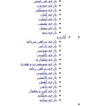
پارچه پلی استر
پارچه جودون
پارچه ویسکوز
پارچه کتان
پارچه اسلپ
پارچه پشمی
پارچه تنسل
پارچه پنبه
کاربرد
پارچه پیراهن مردانه
پارچه بارانی
پارچه شومیز
پارچه پالتویی
پارچه شلواری
پارچه سویشرت و هودی
پارچه پیراهن زنانه
پارچه مانتویی
پارچه کاپشن
پارچه کفش
پارچه دامن
پارچه کت و شلوار
پارچه بچگانه
پارچه ساده