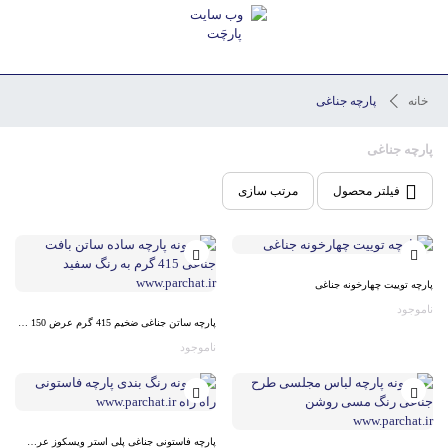
خانه
پارچه جناغی
پارچه جناغی
فیلتر محصول
مرتب سازی
پارچه توییت چهارخونه جناغی
ناموجود
پارچه ساتن جناغی ضخیم 415 گرم عرض 150 س م
ناموجود
پارچه فاستونی جناغی پلی استر ویسکوز عرض 152س م