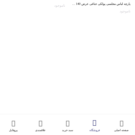
پارچه لباس مجلسی پولکی جناغی عرض 140 س م
ناموجود
ناموجود
صفحه اصلی
فروشگاه
سبد خرید
علاقمندی
پروفایل