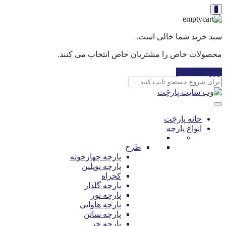
0
سبد خرید شما خالی است.
محصولات خاص را مشتریان خاص انتخاب می کنند.
ورود / ثبت نام
خانه پارچَت
انواع پارچه
طرح
پارچه چهارخونه
پارچه پوپلین
کجراه
پارچه گلدار
پارچه تور
پارچه هاوایی
پارچه ساتن
پارچه خز