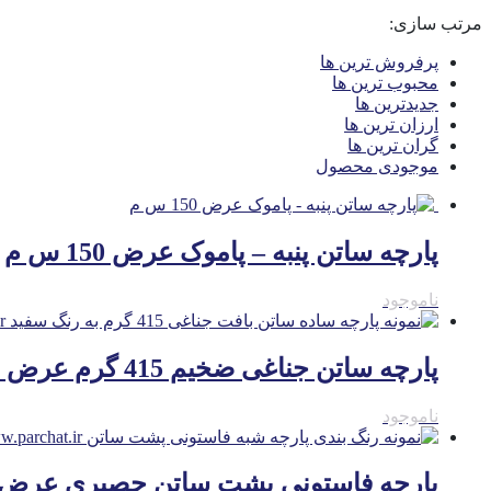
مرتب سازی:
پرفروش ترین ها
محبوب ترین ها
جدیدترین ها
ارزان ترین ها
گران ترین ها
موجودی محصول
پارچه ساتن پنبه – پاموک عرض 150 س م
ناموجود
پارچه ساتن جناغی ضخیم 415 گرم عرض 150 س م
ناموجود
پارچه فاستونی پشت ساتن حصیری عرض 150 س م