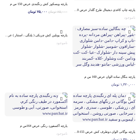
پارچه ویسکوز کش رنگبندی عرض 150 س م
پارچه چاپ کاغذی دیجیتال طرح گلدار عرض 150 س م
۸۵,۰۰۰
تومان
۷۵,۰۰۰
تومان
ناموجود
پارچه پوبلین کش چریکی ( پلنگی ، استتار ) عرض 150س – کد 70174
ناموجود
پارچه بنگال ساده الوان عرض 160 س م
۱,۳۲۰,۰۰۰
تومان
پارچه آکسفورد رنگی عرض 164س م
پارچه بوگاتی الوان دوطرف کش عرض 155-160 س م
ناموجود
۱,۳۵۰,۰۰۰
تومان