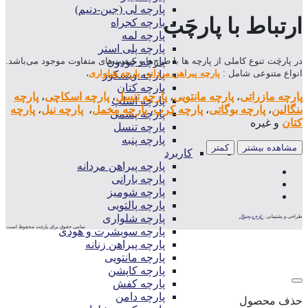
پارچه لی (جین-دنیم)
ارتباط با پارچَت
پارچه کجراه
پارچه لمه
پارچه پلی استر
در پارچَت تنوع کاملی از پارچه ها با طرح‌ها و کیفیت‌های متفاوت موجود می‌باشد.
پارچه جودون
انواع متنوعی شامل :
پارچه پیراهن مردانه
،
پارچه شلواری
،
پارچه ویسکوز
پارچه کتان
پارچه مازراتی
،
پارچه مانتویی
،
پارچه تنسل
،
پارچه اسکاچی
،
پارچه
پارچه اسلپ
بنگالین
،
پارچه بوگاتی
،
پارچه کرپ
،
پارچه مخمل
،
پارچه نیل
،
پارچه
پارچه پشمی
کتان
و غیره
پارچه تنسل
پارچه پنبه
مشاهده بیشتر
کمتر
کاربرد
پارچه پیراهن مردانه
پارچه بارانی
پارچه شومیز
پارچه پالتویی
پارچه شلواری
طراحی و پشتیبانی :
اوج دیجیتال
.تمامی حقوق برای پارچت محفوظ است
پارچه سویشرت و هودی
پارچه پیراهن زنانه
پارچه مانتویی
پارچه کاپشن
پارچه کفش
پارچه دامن
حذف محصول