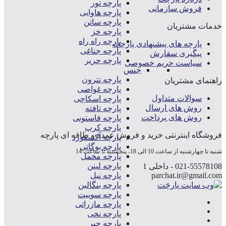
پارچه تور
فروش سازمانی
پارچه هاوایی
پارچه ساتن
خدمات مشتریان
پارچه خز
پارچه راه راه
پارچه های پیشنهادی پارچت
پارچه جناغی
پیگیری سفارش
پارچه حریر
سیاست حریم خصوصی
جنس
پارچه تترون
راهنمای مشتریان
پارچه غواصی
سوالات متداول
پارچه اسکاچی
روش های ارسال
پارچه تافته
روش های پرداخت
پارچه فاستونی
پارچه کرپ
فروشگاه اینترنتی خرید و فروش عمده و طاقه ای پارچه
پارچه آکسفورد
پارچه بوگاتی
شنبه تا چهارشنبه از ساعت 10 الی 18، پنجشنبه تا ساعت 14
پارچه مخمل
پارچه لینن
021-55578108 - داخلی 1
parchat.ir@gmail.com
پارچه نیل
پارچه بنگالین
پارچه سوییت
پارچه مازراتی
پارچه نخی
پارچه جیر