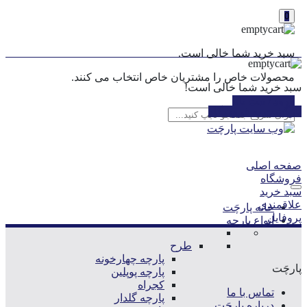
0
سبد خرید شما خالی است.
محصولات خاص را مشتریان خاص انتخاب می کنند.
سبد خرید شما خالی است!
ورود / ثبت نام
بازگشت به فروشگاه
صفحه اصلی
فروشگاه
سبد خرید
علاقمندی
خانه پارچَت
پروفایل
انواع پارچه
طرح
پارچه چهارخونه
پارچَت
پارچه پوپلین
کجراه
تماس با ما
پارچه گلدار
درباره پارچَت